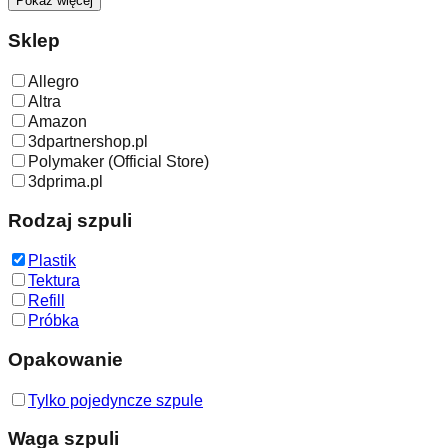
Pokaż więcej
Sklep
Allegro
Altra
Amazon
3dpartnershop.pl
Polymaker (Official Store)
3dprima.pl
Rodzaj szpuli
Plastik
Tektura
Refill
Próbka
Opakowanie
Tylko pojedyncze szpule
Waga szpuli