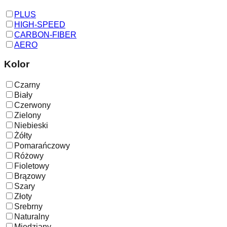
PLUS
HIGH-SPEED
CARBON-FIBER
AERO
Kolor
Czarny
Biały
Czerwony
Zielony
Niebieski
Żółty
Pomarańczowy
Różowy
Fioletowy
Brązowy
Szary
Złoty
Srebrny
Naturalny
Miedziany