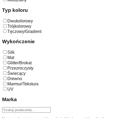
Typ koloru
Dwukolorowy
Trójkolorowy
Tęczowy/Gradient
Wykończenie
Silk
Mat
Glitter/Brokat
Przezroczysty
Świecący
Drewno
Marmur/Tekstura
UV
Marka