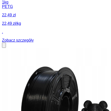
1kg
PETG
22,49 zł
22,49 zł/kg
.
Zobacz szczegóły