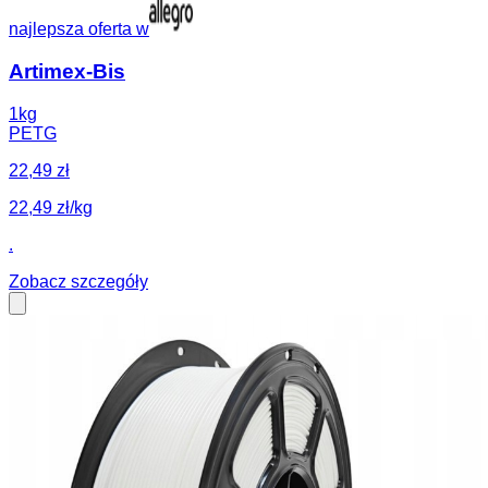
najlepsza oferta w
Artimex-Bis
1kg
PETG
22,49 zł
22,49 zł/kg
.
Zobacz szczegóły