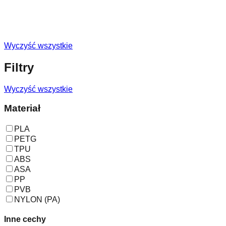
Wyczyść wszystkie
Filtry
Wyczyść wszystkie
Materiał
PLA
PETG
TPU
ABS
ASA
PP
PVB
NYLON (PA)
Inne cechy