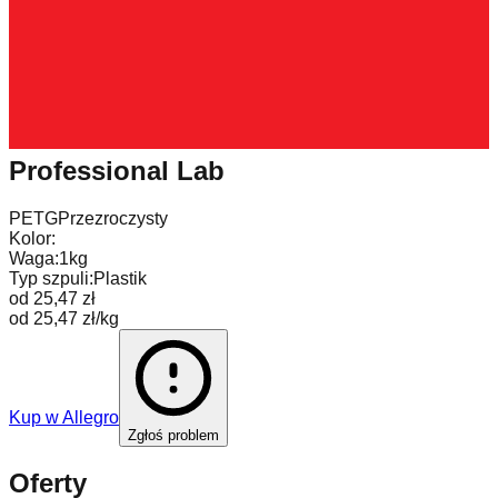
Professional Lab
PETG
Przezroczysty
Kolor:
Waga:
1kg
Typ szpuli:
Plastik
od 25,47 zł
od 25,47 zł/kg
Kup w
Allegro
Zgłoś problem
Oferty