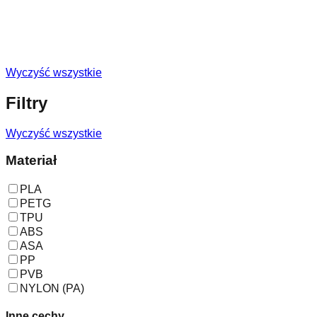
Wyczyść wszystkie
Filtry
Wyczyść wszystkie
Materiał
PLA
PETG
TPU
ABS
ASA
PP
PVB
NYLON (PA)
Inne cechy