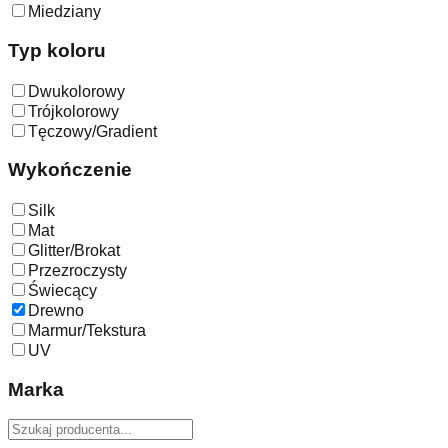
Miedziany
Typ koloru
Dwukolorowy
Trójkolorowy
Tęczowy/Gradient
Wykończenie
Silk
Mat
Glitter/Brokat
Przezroczysty
Świecący
Drewno
Marmur/Tekstura
UV
Marka