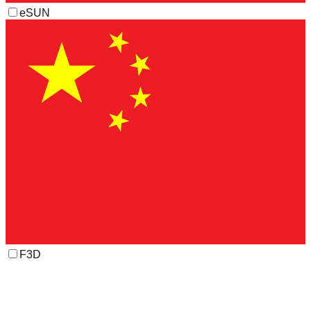
eSUN
F3D