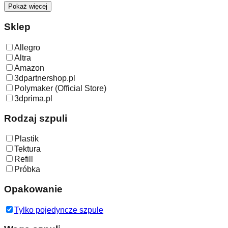
Pokaż więcej
Sklep
Allegro
Altra
Amazon
3dpartnershop.pl
Polymaker (Official Store)
3dprima.pl
Rodzaj szpuli
Plastik
Tektura
Refill
Próbka
Opakowanie
Tylko pojedyncze szpule