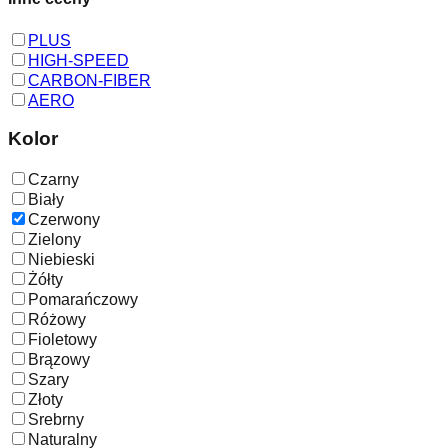
PLUS
HIGH-SPEED
CARBON-FIBER
AERO
Kolor
Czarny
Biały
Czerwony
Zielony
Niebieski
Żółty
Pomarańczowy
Różowy
Fioletowy
Brązowy
Szary
Złoty
Srebrny
Naturalny