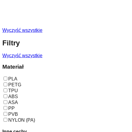
Wyczyść wszystkie
Filtry
Wyczyść wszystkie
Materiał
PLA
PETG
TPU
ABS
ASA
PP
PVB
NYLON (PA)
Inne cechy