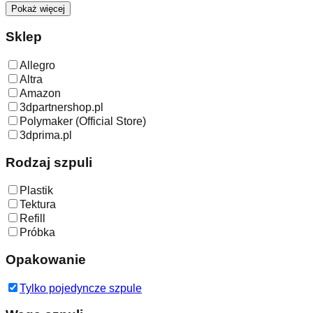
Pokaż więcej
Sklep
Allegro
Altra
Amazon
3dpartnershop.pl
Polymaker (Official Store)
3dprima.pl
Rodzaj szpuli
Plastik
Tektura
Refill
Próbka
Opakowanie
Tylko pojedyncze szpule