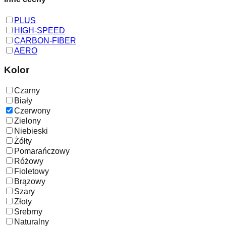
PLUS
HIGH-SPEED
CARBON-FIBER
AERO
Kolor
Czarny
Biały
Czerwony
Zielony
Niebieski
Żółty
Pomarańczowy
Różowy
Fioletowy
Brązowy
Szary
Złoty
Srebrny
Naturalny