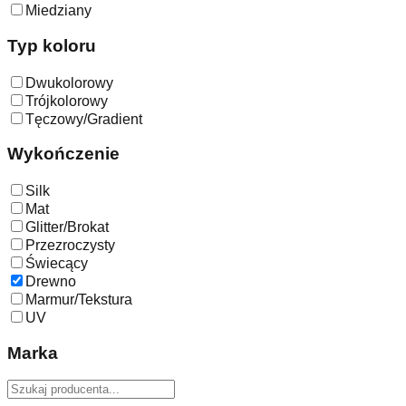
Miedziany
Typ koloru
Dwukolorowy
Trójkolorowy
Tęczowy/Gradient
Wykończenie
Silk
Mat
Glitter/Brokat
Przezroczysty
Świecący
Drewno
Marmur/Tekstura
UV
Marka