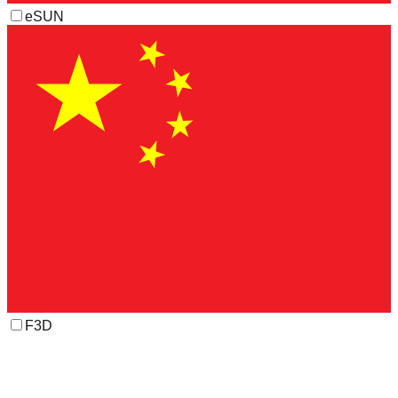
eSUN
F3D