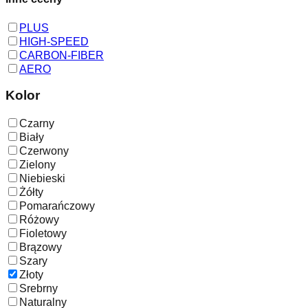
PLUS
HIGH-SPEED
CARBON-FIBER
AERO
Kolor
Czarny
Biały
Czerwony
Zielony
Niebieski
Żółty
Pomarańczowy
Różowy
Fioletowy
Brązowy
Szary
Złoty
Srebrny
Naturalny