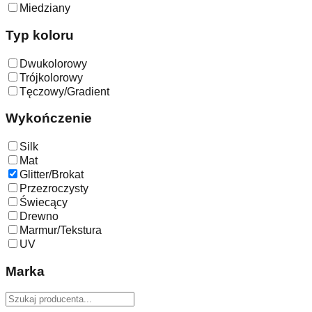
Miedziany
Typ koloru
Dwukolorowy
Trójkolorowy
Tęczowy/Gradient
Wykończenie
Silk
Mat
Glitter/Brokat
Przezroczysty
Świecący
Drewno
Marmur/Tekstura
UV
Marka