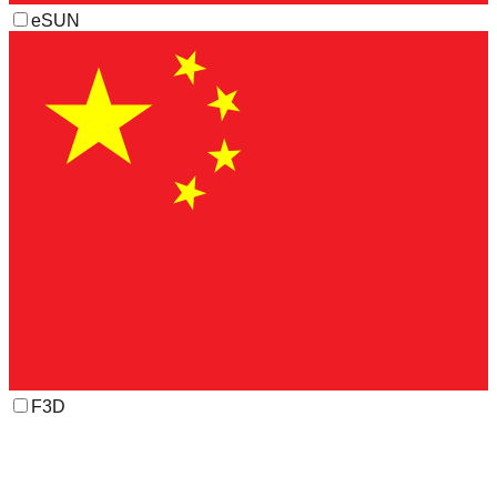
eSUN
F3D