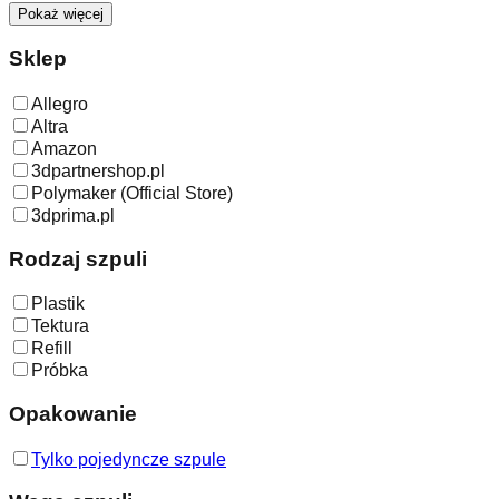
Pokaż więcej
Sklep
Allegro
Altra
Amazon
3dpartnershop.pl
Polymaker (Official Store)
3dprima.pl
Rodzaj szpuli
Plastik
Tektura
Refill
Próbka
Opakowanie
Tylko pojedyncze szpule