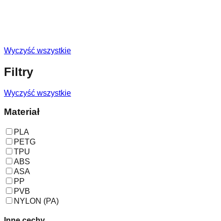
Wyczyść wszystkie
Filtry
Wyczyść wszystkie
Materiał
PLA
PETG
TPU
ABS
ASA
PP
PVB
NYLON (PA)
Inne cechy