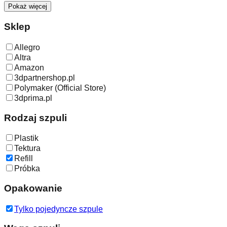
Pokaż więcej
Sklep
Allegro
Altra
Amazon
3dpartnershop.pl
Polymaker (Official Store)
3dprima.pl
Rodzaj szpuli
Plastik
Tektura
Refill
Próbka
Opakowanie
Tylko pojedyncze szpule