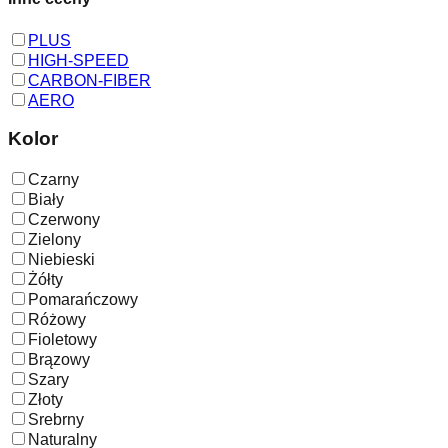
PLUS
HIGH-SPEED
CARBON-FIBER
AERO
Kolor
Czarny
Biały
Czerwony
Zielony
Niebieski
Żółty
Pomarańczowy
Różowy
Fioletowy
Brązowy
Szary
Złoty
Srebrny
Naturalny