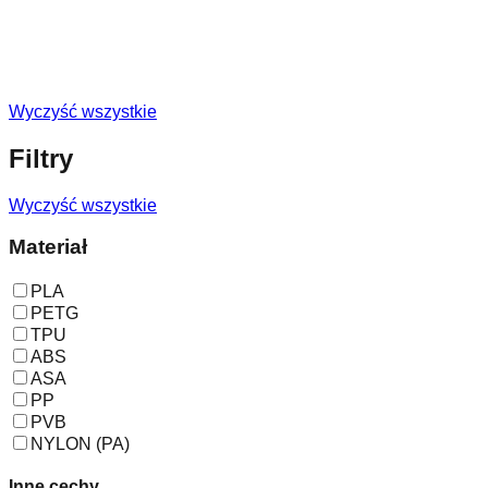
Wyczyść wszystkie
Filtry
Wyczyść wszystkie
Materiał
PLA
PETG
TPU
ABS
ASA
PP
PVB
NYLON (PA)
Inne cechy