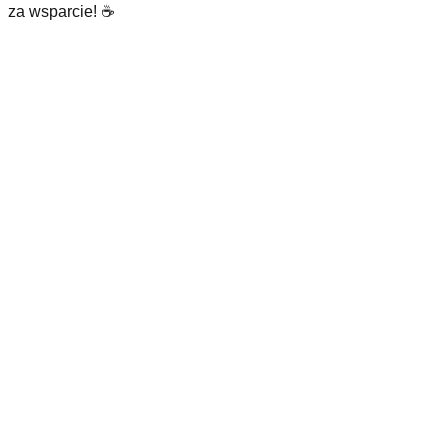
za wsparcie! ☕