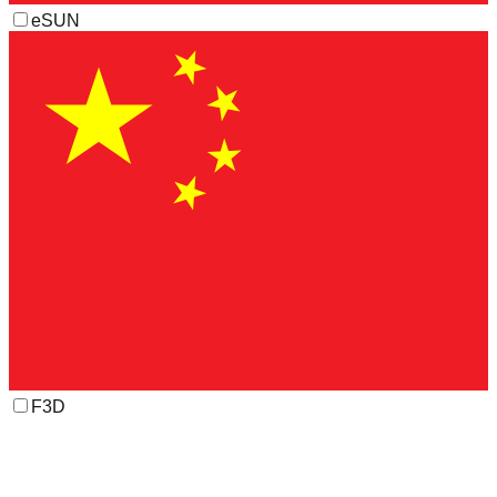
eSUN
F3D