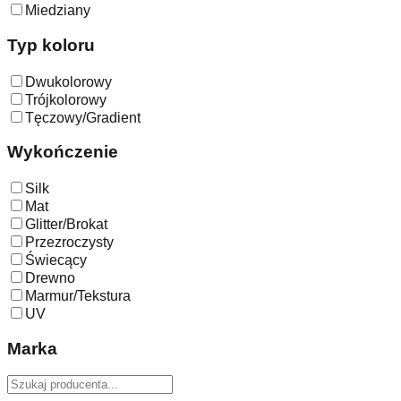
Miedziany
Typ koloru
Dwukolorowy
Trójkolorowy
Tęczowy/Gradient
Wykończenie
Silk
Mat
Glitter/Brokat
Przezroczysty
Świecący
Drewno
Marmur/Tekstura
UV
Marka