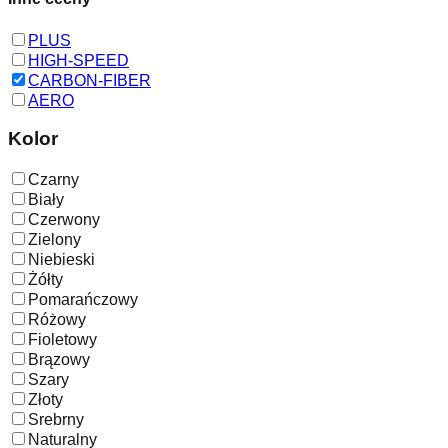
PLUS
HIGH-SPEED
CARBON-FIBER
AERO
Kolor
Czarny
Biały
Czerwony
Zielony
Niebieski
Żółty
Pomarańczowy
Różowy
Fioletowy
Brązowy
Szary
Złoty
Srebrny
Naturalny