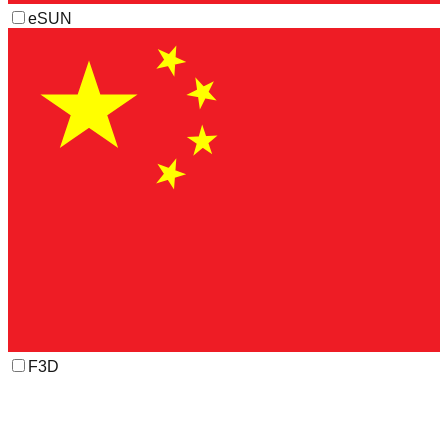
eSUN
F3D