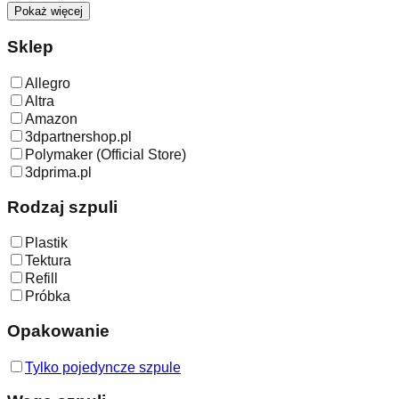
Pokaż więcej
Sklep
Allegro
Altra
Amazon
3dpartnershop.pl
Polymaker (Official Store)
3dprima.pl
Rodzaj szpuli
Plastik
Tektura
Refill
Próbka
Opakowanie
Tylko pojedyncze szpule