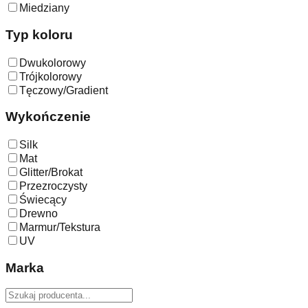
Miedziany
Typ koloru
Dwukolorowy
Trójkolorowy
Tęczowy/Gradient
Wykończenie
Silk
Mat
Glitter/Brokat
Przezroczysty
Świecący
Drewno
Marmur/Tekstura
UV
Marka