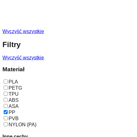
Wyczyść wszystkie
Filtry
Wyczyść wszystkie
Materiał
PLA
PETG
TPU
ABS
ASA
PP
PVB
NYLON (PA)
Inne cechy