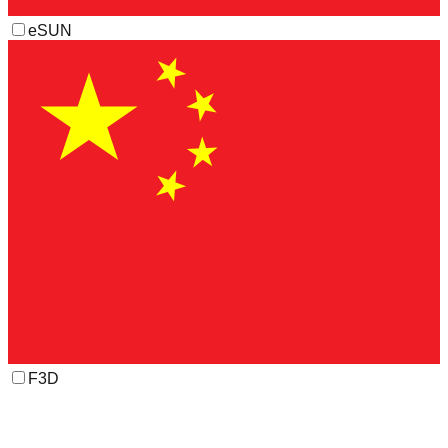
eSUN
F3D