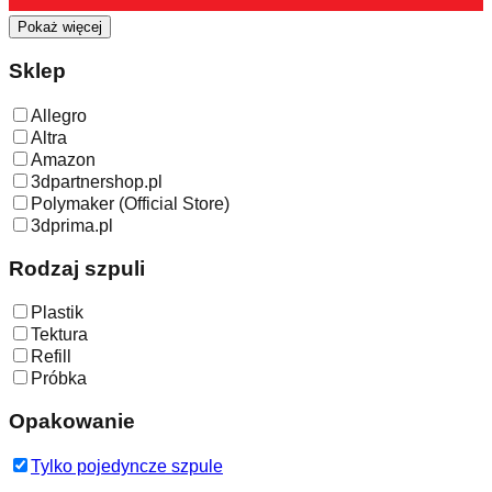
Pokaż więcej
Sklep
Allegro
Altra
Amazon
3dpartnershop.pl
Polymaker (Official Store)
3dprima.pl
Rodzaj szpuli
Plastik
Tektura
Refill
Próbka
Opakowanie
Tylko pojedyncze szpule