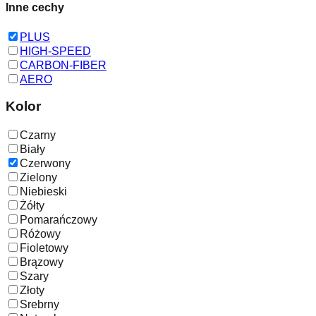
Inne cechy
PLUS
HIGH-SPEED
CARBON-FIBER
AERO
Kolor
Czarny
Biały
Czerwony
Zielony
Niebieski
Żółty
Pomarańczowy
Różowy
Fioletowy
Brązowy
Szary
Złoty
Srebrny