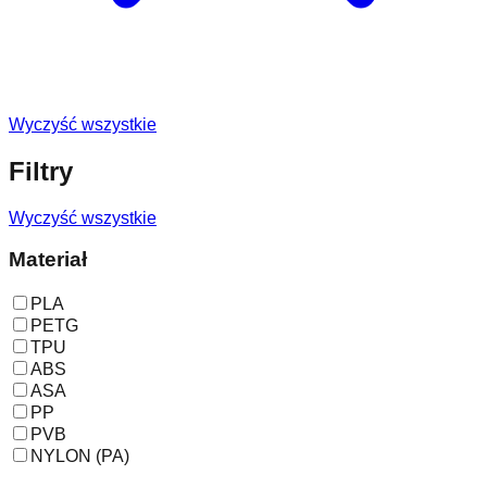
Wyczyść wszystkie
Filtry
Wyczyść wszystkie
Materiał
PLA
PETG
TPU
ABS
ASA
PP
PVB
NYLON (PA)