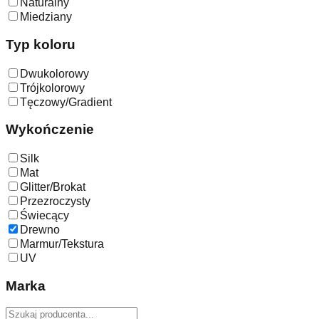
Naturalny
Miedziany
Typ koloru
Dwukolorowy
Trójkolorowy
Tęczowy/Gradient
Wykończenie
Silk
Mat
Glitter/Brokat
Przezroczysty
Świecący
Drewno
Marmur/Tekstura
UV
Marka