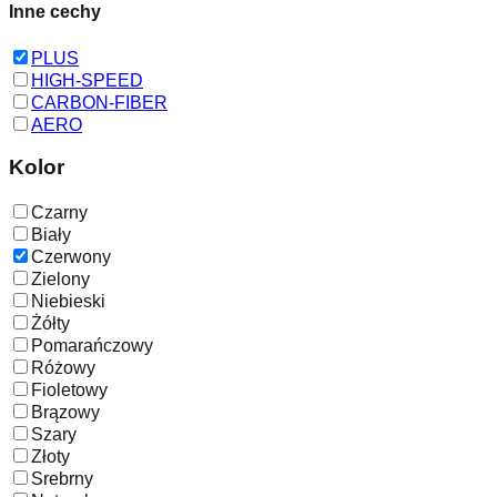
Inne cechy
PLUS
HIGH-SPEED
CARBON-FIBER
AERO
Kolor
Czarny
Biały
Czerwony
Zielony
Niebieski
Żółty
Pomarańczowy
Różowy
Fioletowy
Brązowy
Szary
Złoty
Srebrny