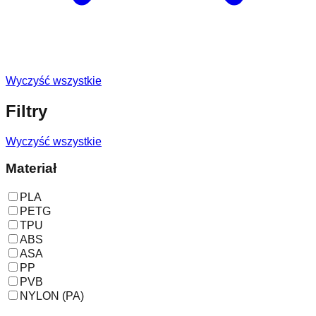
Wyczyść wszystkie
Filtry
Wyczyść wszystkie
Materiał
PLA
PETG
TPU
ABS
ASA
PP
PVB
NYLON (PA)