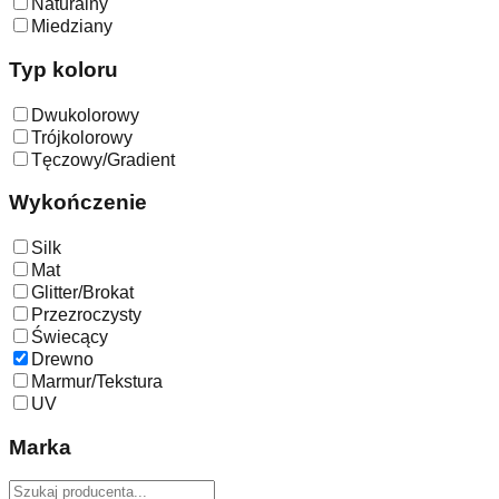
Naturalny
Miedziany
Typ koloru
Dwukolorowy
Trójkolorowy
Tęczowy/Gradient
Wykończenie
Silk
Mat
Glitter/Brokat
Przezroczysty
Świecący
Drewno
Marmur/Tekstura
UV
Marka