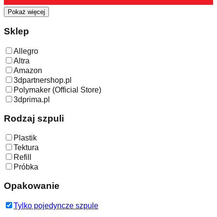
Pokaż więcej
Sklep
Allegro
Altra
Amazon
3dpartnershop.pl
Polymaker (Official Store)
3dprima.pl
Rodzaj szpuli
Plastik
Tektura
Refill
Próbka
Opakowanie
Tylko pojedyncze szpule