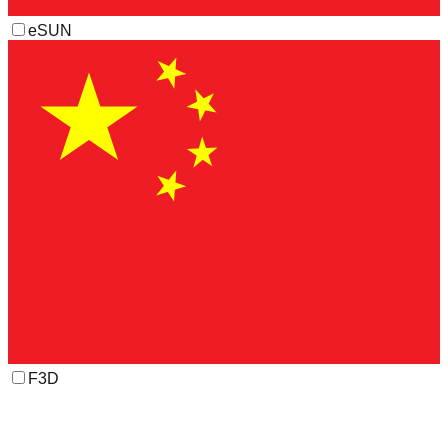
eSUN
F3D