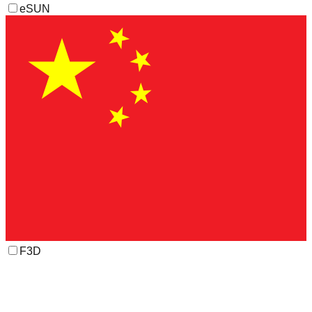
eSUN
F3D