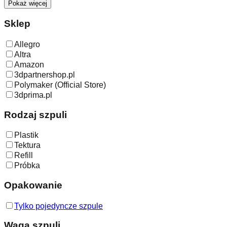
Pokaż więcej
Sklep
Allegro
Altra
Amazon
3dpartnershop.pl
Polymaker (Official Store)
3dprima.pl
Rodzaj szpuli
Plastik
Tektura
Refill
Próbka
Opakowanie
Tylko pojedyncze szpule
Waga szpuli