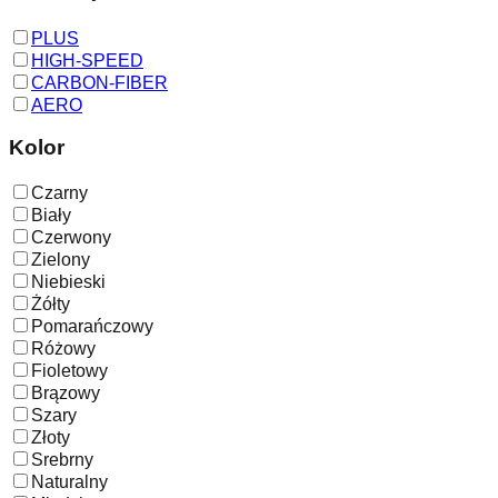
PLUS
HIGH-SPEED
CARBON-FIBER
AERO
Kolor
Czarny
Biały
Czerwony
Zielony
Niebieski
Żółty
Pomarańczowy
Różowy
Fioletowy
Brązowy
Szary
Złoty
Srebrny
Naturalny