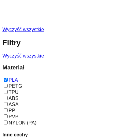
Wyczyść wszystkie
Filtry
Wyczyść wszystkie
Materiał
PLA
PETG
TPU
ABS
ASA
PP
PVB
NYLON (PA)
Inne cechy