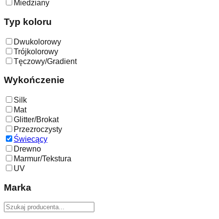
Miedziany
Typ koloru
Dwukolorowy
Trójkolorowy
Tęczowy/Gradient
Wykończenie
Silk
Mat
Glitter/Brokat
Przezroczysty
Świecący
Drewno
Marmur/Tekstura
UV
Marka