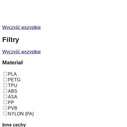
Wyczyść wszystkie
Filtry
Wyczyść wszystkie
Materiał
PLA
PETG
TPU
ABS
ASA
PP
PVB
NYLON (PA)
Inne cechy