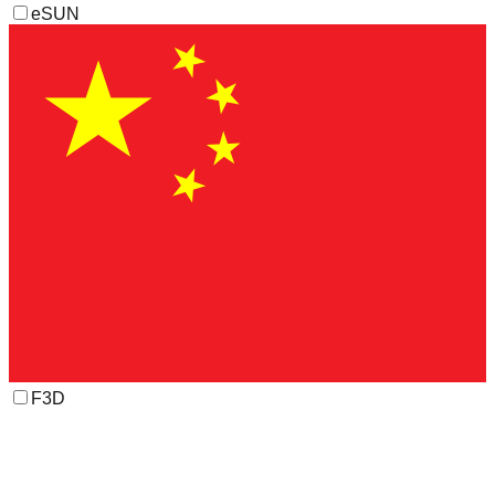
eSUN
F3D