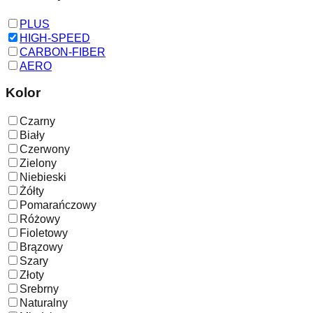
PLUS
HIGH-SPEED
CARBON-FIBER
AERO
Kolor
Czarny
Biały
Czerwony
Zielony
Niebieski
Żółty
Pomarańczowy
Różowy
Fioletowy
Brązowy
Szary
Złoty
Srebrny
Naturalny