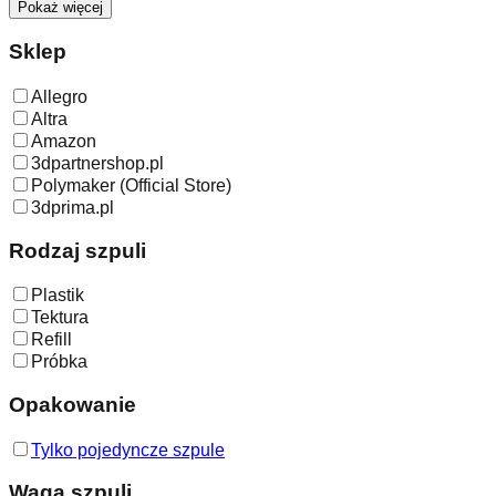
Pokaż więcej
Sklep
Allegro
Altra
Amazon
3dpartnershop.pl
Polymaker (Official Store)
3dprima.pl
Rodzaj szpuli
Plastik
Tektura
Refill
Próbka
Opakowanie
Tylko pojedyncze szpule
Waga szpuli