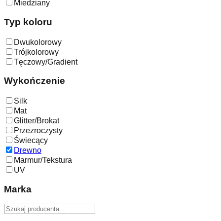
Miedziany
Typ koloru
Dwukolorowy
Trójkolorowy
Tęczowy/Gradient
Wykończenie
Silk
Mat
Glitter/Brokat
Przezroczysty
Świecący
Drewno
Marmur/Tekstura
UV
Marka