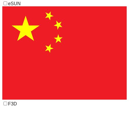
eSUN
F3D