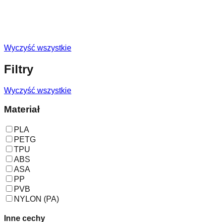
Wyczyść wszystkie
Filtry
Wyczyść wszystkie
Materiał
PLA
PETG
TPU
ABS
ASA
PP
PVB
NYLON (PA)
Inne cechy