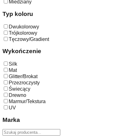
Miedziany
Typ koloru
Dwukolorowy
Trójkolorowy
Tęczowy/Gradient
Wykończenie
Silk
Mat
Glitter/Brokat
Przezroczysty
Świecący
Drewno
Marmur/Tekstura
UV
Marka