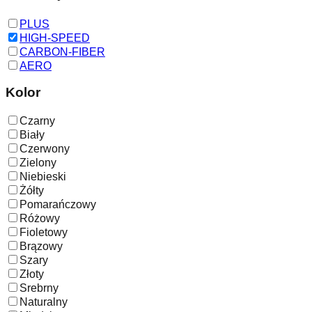
PLUS
HIGH-SPEED
CARBON-FIBER
AERO
Kolor
Czarny
Biały
Czerwony
Zielony
Niebieski
Żółty
Pomarańczowy
Różowy
Fioletowy
Brązowy
Szary
Złoty
Srebrny
Naturalny