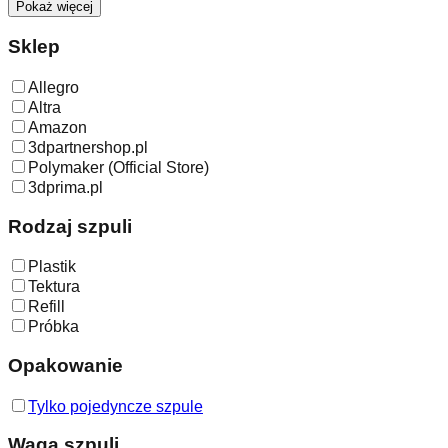
Pokaż więcej
Sklep
Allegro
Altra
Amazon
3dpartnershop.pl
Polymaker (Official Store)
3dprima.pl
Rodzaj szpuli
Plastik
Tektura
Refill
Próbka
Opakowanie
Tylko pojedyncze szpule
Waga szpuli