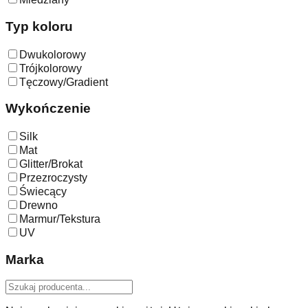
Typ koloru
Dwukolorowy
Trójkolorowy
Tęczowy/Gradient
Wykończenie
Silk
Mat
Glitter/Brokat
Przezroczysty
Świecący
Drewno
Marmur/Tekstura
UV
Marka