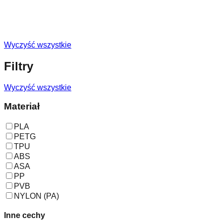
Wyczyść wszystkie
Filtry
Wyczyść wszystkie
Materiał
PLA
PETG
TPU
ABS
ASA
PP
PVB
NYLON (PA)
Inne cechy