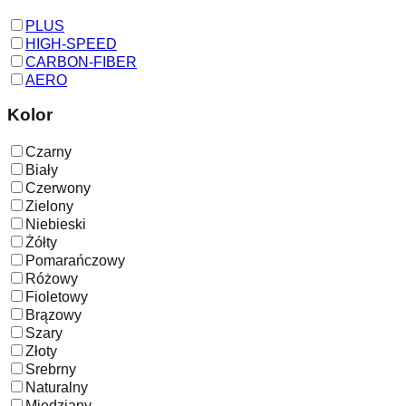
PLUS
HIGH-SPEED
CARBON-FIBER
AERO
Kolor
Czarny
Biały
Czerwony
Zielony
Niebieski
Żółty
Pomarańczowy
Różowy
Fioletowy
Brązowy
Szary
Złoty
Srebrny
Naturalny
Miedziany