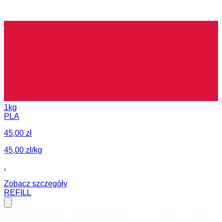
1kg
PLA
45,00 zł
45,00 zł/kg
.
Zobacz szczegóły
REFILL