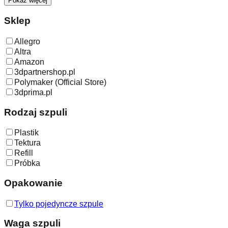
Pokaż więcej
Sklep
Allegro
Altra
Amazon
3dpartnershop.pl
Polymaker (Official Store)
3dprima.pl
Rodzaj szpuli
Plastik
Tektura
Refill
Próbka
Opakowanie
Tylko pojedyncze szpule
Waga szpuli