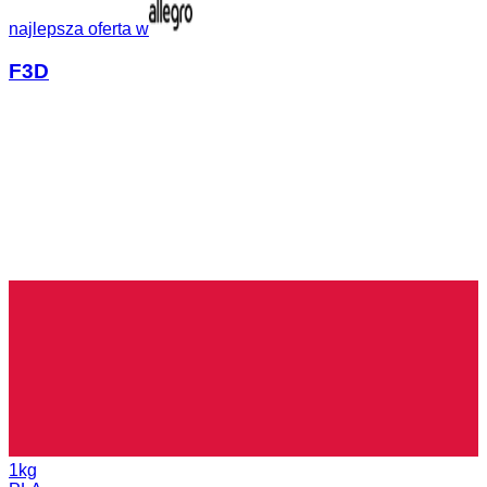
najlepsza oferta w
F3D
1kg