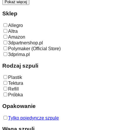
Pokaż więcej
Sklep
Allegro
Altra
Amazon
3dpartnershop.pl
Polymaker (Official Store)
3dprima.pl
Rodzaj szpuli
Plastik
Tektura
Refill
Próbka
Opakowanie
Tylko pojedyncze szpule
Waga szpuli