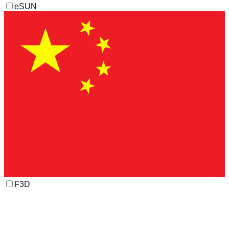
eSUN
F3D