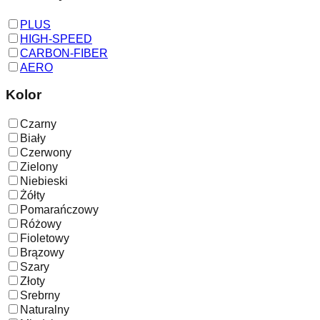
PLUS
HIGH-SPEED
CARBON-FIBER
AERO
Kolor
Czarny
Biały
Czerwony
Zielony
Niebieski
Żółty
Pomarańczowy
Różowy
Fioletowy
Brązowy
Szary
Złoty
Srebrny
Naturalny