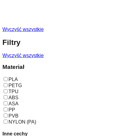
Wyczyść wszystkie
Filtry
Wyczyść wszystkie
Materiał
PLA
PETG
TPU
ABS
ASA
PP
PVB
NYLON (PA)
Inne cechy