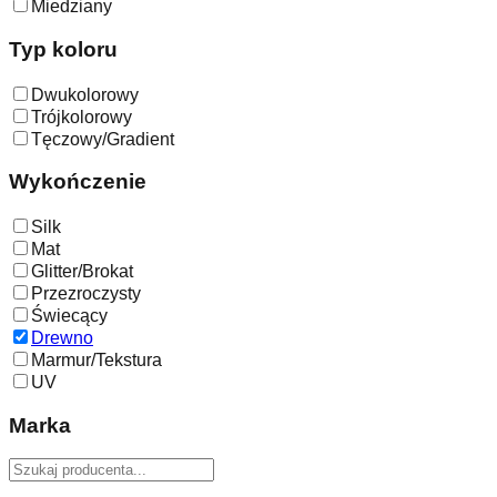
Miedziany
Typ koloru
Dwukolorowy
Trójkolorowy
Tęczowy/Gradient
Wykończenie
Silk
Mat
Glitter/Brokat
Przezroczysty
Świecący
Drewno
Marmur/Tekstura
UV
Marka