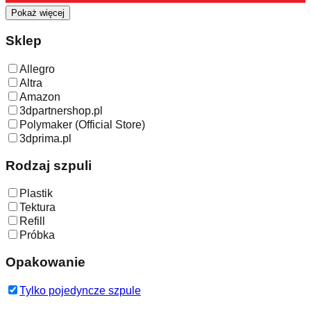
Pokaż więcej
Sklep
Allegro
Altra
Amazon
3dpartnershop.pl
Polymaker (Official Store)
3dprima.pl
Rodzaj szpuli
Plastik
Tektura
Refill
Próbka
Opakowanie
Tylko pojedyncze szpule