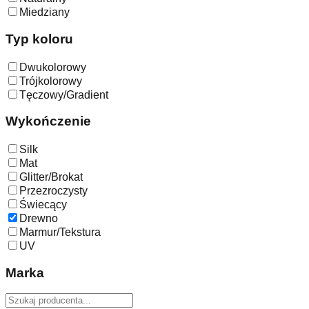
Miedziany
Typ koloru
Dwukolorowy
Trójkolorowy
Tęczowy/Gradient
Wykończenie
Silk
Mat
Glitter/Brokat
Przezroczysty
Świecący
Drewno
Marmur/Tekstura
UV
Marka