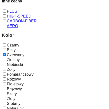
Inne cechy
PLUS
HIGH-SPEED
CARBON-FIBER
AERO
Kolor
Czarny
Biały
Czerwony
Zielony
Niebieski
Żółty
Pomarańczowy
Różowy
Fioletowy
Brązowy
Szary
Złoty
Srebrny
Naturalny