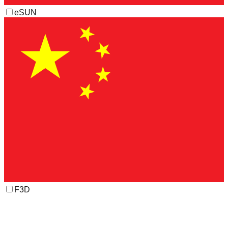
eSUN
F3D