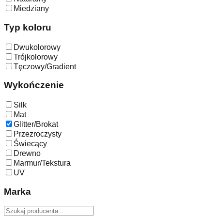
Miedziany
Typ koloru
Dwukolorowy
Trójkolorowy
Tęczowy/Gradient
Wykończenie
Silk
Mat
Glitter/Brokat
Przezroczysty
Świecący
Drewno
Marmur/Tekstura
UV
Marka