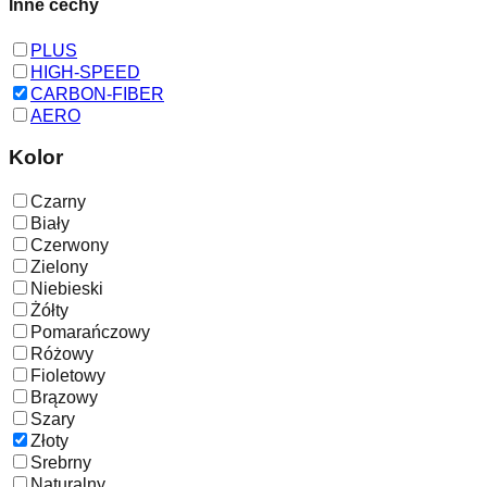
Inne cechy
PLUS
HIGH-SPEED
CARBON-FIBER
AERO
Kolor
Czarny
Biały
Czerwony
Zielony
Niebieski
Żółty
Pomarańczowy
Różowy
Fioletowy
Brązowy
Szary
Złoty
Srebrny
Naturalny