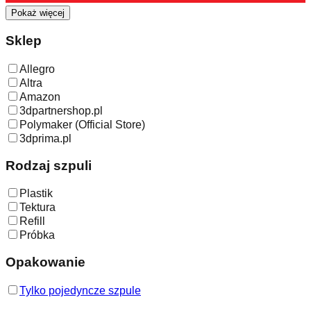
Pokaż więcej
Sklep
Allegro
Altra
Amazon
3dpartnershop.pl
Polymaker (Official Store)
3dprima.pl
Rodzaj szpuli
Plastik
Tektura
Refill
Próbka
Opakowanie
Tylko pojedyncze szpule