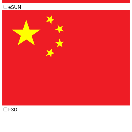
eSUN
F3D