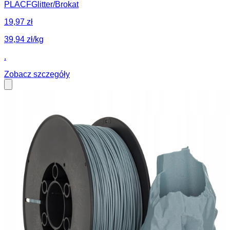
PLA
CF
Glitter/Brokat
19,97 zł
39,94 zł/kg
.
Zobacz szczegóły