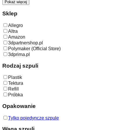
Pokaż więcej
Sklep
Allegro
Altra
Amazon
3dpartnershop.pl
Polymaker (Official Store)
3dprima.pl
Rodzaj szpuli
Plastik
Tektura
Refill
Próbka
Opakowanie
Tylko pojedyncze szpule
Waga szpuli