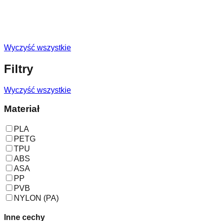
Wyczyść wszystkie
Filtry
Wyczyść wszystkie
Materiał
PLA
PETG
TPU
ABS
ASA
PP
PVB
NYLON (PA)
Inne cechy