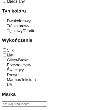
Miedziany
Typ koloru
Dwukolorowy
Trójkolorowy
Tęczowy/Gradient
Wykończenie
Silk
Mat
Glitter/Brokat
Przezroczysty
Świecący
Drewno
Marmur/Tekstura
UV
Marka