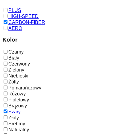
PLUS
HIGH-SPEED
CARBON-FIBER
AERO
Kolor
Czarny
Biały
Czerwony
Zielony
Niebieski
Żółty
Pomarańczowy
Różowy
Fioletowy
Brązowy
Szary
Złoty
Srebrny
Naturalny