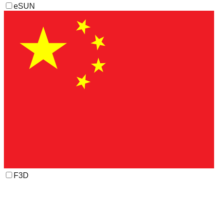
eSUN
F3D