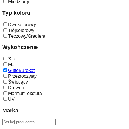
Miedziany
Typ koloru
Dwukolorowy
Trójkolorowy
Tęczowy/Gradient
Wykończenie
Silk
Mat
Glitter/Brokat
Przezroczysty
Świecący
Drewno
Marmur/Tekstura
UV
Marka