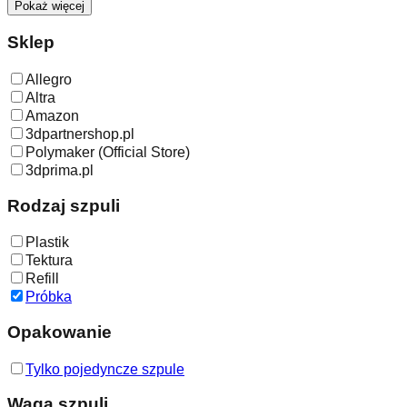
Pokaż więcej
Sklep
Allegro
Altra
Amazon
3dpartnershop.pl
Polymaker (Official Store)
3dprima.pl
Rodzaj szpuli
Plastik
Tektura
Refill
Próbka
Opakowanie
Tylko pojedyncze szpule
Waga szpuli