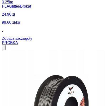
0.25kg
PLA
Glitter/Brokat
24,90 zł
99,60 zł/kg
.
Zobacz szczegóły
PRÓBKA