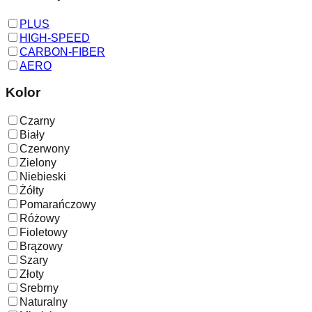
PLUS
HIGH-SPEED
CARBON-FIBER
AERO
Kolor
Czarny
Biały
Czerwony
Zielony
Niebieski
Żółty
Pomarańczowy
Różowy
Fioletowy
Brązowy
Szary
Złoty
Srebrny
Naturalny