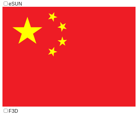
eSUN
F3D