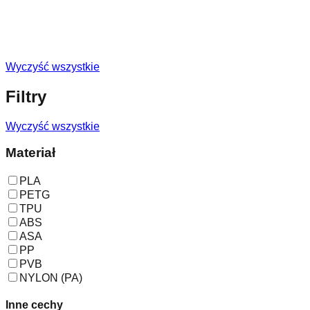
Wyczyść wszystkie
Filtry
Wyczyść wszystkie
Materiał
PLA
PETG
TPU
ABS
ASA
PP
PVB
NYLON (PA)
Inne cechy