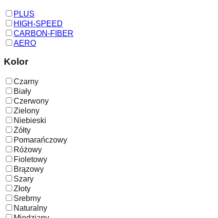
PLUS
HIGH-SPEED
CARBON-FIBER
AERO
Kolor
Czarny
Biały
Czerwony
Zielony
Niebieski
Żółty
Pomarańczowy
Różowy
Fioletowy
Brązowy
Szary
Złoty
Srebrny
Naturalny
Miedziany