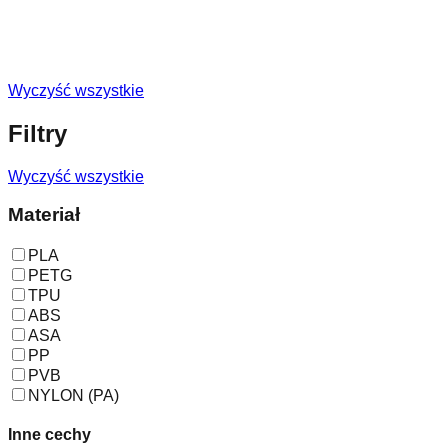
Wyczyść wszystkie
Filtry
Wyczyść wszystkie
Materiał
PLA
PETG
TPU
ABS
ASA
PP
PVB
NYLON (PA)
Inne cechy