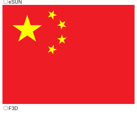
eSUN
F3D