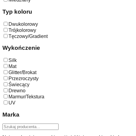
Typ koloru
Dwukolorowy
Trójkolorowy
Tęczowy/Gradient
Wykończenie
Silk
Mat
Glitter/Brokat
Przezroczysty
Świecący
Drewno
Marmur/Tekstura
UV
Marka