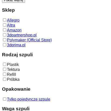
Pokaż więcej
Sklep
Allegro
Altra
Amazon
3dpartnershop.pl
Polymaker (Official Store)
3dprima.pl
Rodzaj szpuli
Plastik
Tektura
Refill
Próbka
Opakowanie
Tylko pojedyncze szpule
Waga szpuli