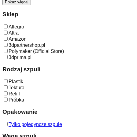
Pokaż więcej
Sklep
Allegro
Altra
Amazon
3dpartnershop.pl
Polymaker (Official Store)
3dprima.pl
Rodzaj szpuli
Plastik
Tektura
Refill
Próbka
Opakowanie
Tylko pojedyncze szpule
Waga szpuli