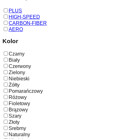
PLUS
HIGH-SPEED
CARBON-FIBER
AERO
Kolor
Czarny
Biały
Czerwony
Zielony
Niebieski
Żółty
Pomarańczowy
Różowy
Fioletowy
Brązowy
Szary
Złoty
Srebrny
Naturalny