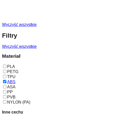
Wyczyść wszystkie
Filtry
Wyczyść wszystkie
Materiał
PLA
PETG
TPU
ABS
ASA
PP
PVB
NYLON (PA)
Inne cechy