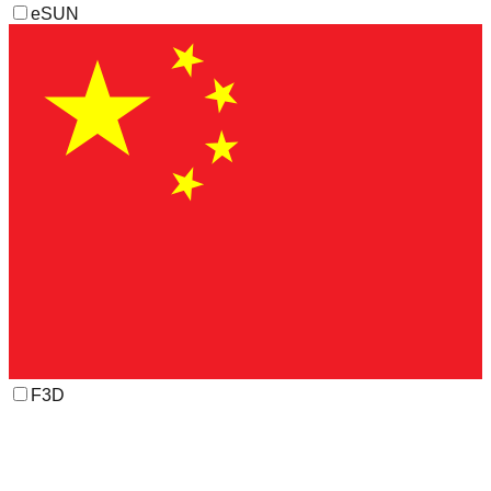
eSUN
F3D