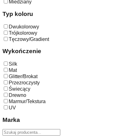
Miedziany
Typ koloru
Dwukolorowy
Trójkolorowy
Tęczowy/Gradient
Wykończenie
Silk
Mat
Glitter/Brokat
Przezroczysty
Świecący
Drewno
Marmur/Tekstura
UV
Marka