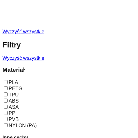
Wyczyść wszystkie
Filtry
Wyczyść wszystkie
Materiał
PLA
PETG
TPU
ABS
ASA
PP
PVB
NYLON (PA)
Inne cechy