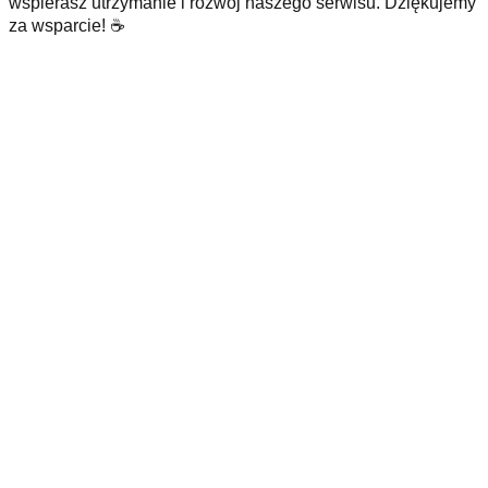
wspierasz utrzymanie i rozwój naszego serwisu. Dziękujemy
za wsparcie! ☕