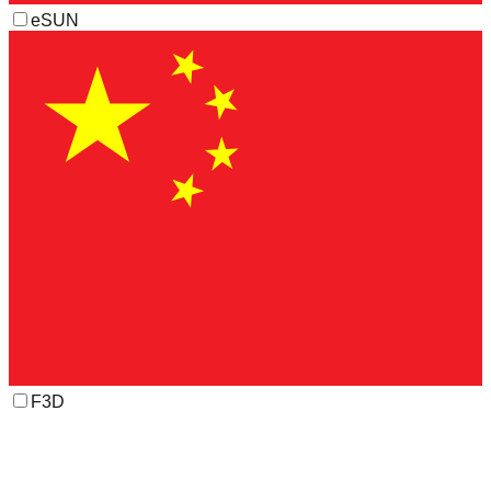
eSUN
F3D