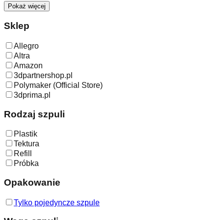
Pokaż więcej
Sklep
Allegro
Altra
Amazon
3dpartnershop.pl
Polymaker (Official Store)
3dprima.pl
Rodzaj szpuli
Plastik
Tektura
Refill
Próbka
Opakowanie
Tylko pojedyncze szpule