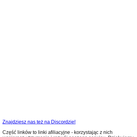
Znajdziesz nas też na Discordzie!
Część linków to linki afiliacyjne - korzystając z nich