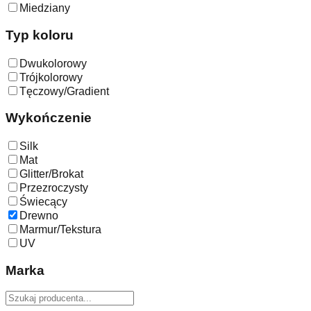
Miedziany
Typ koloru
Dwukolorowy
Trójkolorowy
Tęczowy/Gradient
Wykończenie
Silk
Mat
Glitter/Brokat
Przezroczysty
Świecący
Drewno
Marmur/Tekstura
UV
Marka