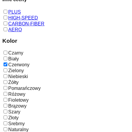
PLUS
HIGH-SPEED
CARBON-FIBER
AERO
Kolor
Czarny
Biały
Czerwony
Zielony
Niebieski
Żółty
Pomarańczowy
Różowy
Fioletowy
Brązowy
Szary
Złoty
Srebrny
Naturalny