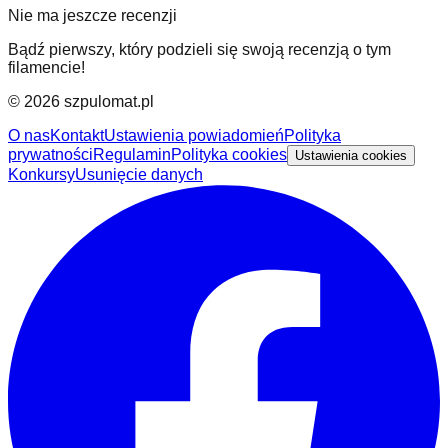
Nie ma jeszcze recenzji
Bądź pierwszy, który podzieli się swoją recenzją o tym
filamencie!
©
2026
szpulomat.pl
O nas
Kontakt
Ustawienia powiadomień
Polityka
prywatności
Regulamin
Polityka cookies
Ustawienia cookies
Konkursy
Usunięcie danych