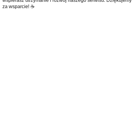
wspierasz utrzymanie i rozwój naszego serwisu. Dziękujemy
za wsparcie! ☕