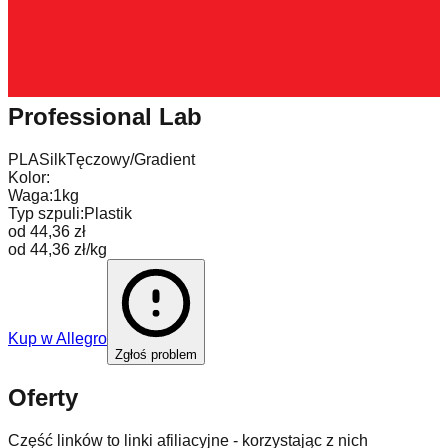
Professional Lab
PLA
Silk
Tęczowy/Gradient
Kolor:
Waga:
1kg
Typ szpuli:
Plastik
od 44,36 zł
od 44,36 zł/kg
Kup w
Allegro
Zgłoś problem
Oferty
Część linków to linki afiliacyjne - korzystając z nich