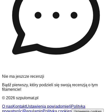
Nie ma jeszcze recenzji
Bądź pierwszy, który podzieli się swoją recenzją o tym
filamencie!
©
2026
szpulomat.pl
O nas
Kontakt
Ustawienia powiadomień
Polityka
prywatności
Regulamin
Polityka cookies
Ustawienia cookies