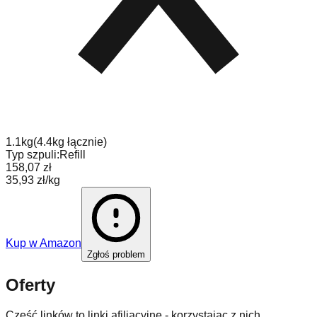
1.1
kg
(
4.4
kg
łącznie
)
Typ szpuli:
Refill
158,07 zł
35,93 zł/kg
Kup w
Amazon
Zgłoś problem
Oferty
Część linków to linki afiliacyjne - korzystając z nich