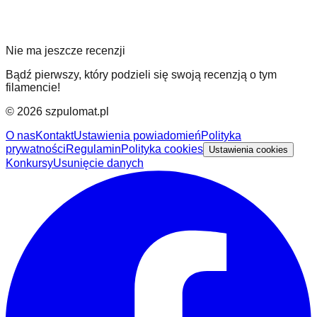
Nie ma jeszcze recenzji
Bądź pierwszy, który podzieli się swoją recenzją o tym
filamencie!
©
2026
szpulomat.pl
O nas
Kontakt
Ustawienia powiadomień
Polityka
prywatności
Regulamin
Polityka cookies
Ustawienia cookies
Konkursy
Usunięcie danych