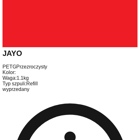
JAYO
PETG
Przezroczysty
Kolor:
Waga:
1.1kg
Typ szpuli:
Refill
wyprzedany