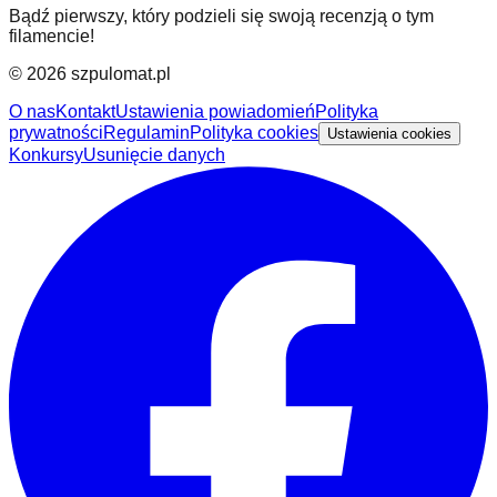
Bądź pierwszy, który podzieli się swoją recenzją o tym
filamencie!
©
2026
szpulomat.pl
O nas
Kontakt
Ustawienia powiadomień
Polityka
prywatności
Regulamin
Polityka cookies
Ustawienia cookies
Konkursy
Usunięcie danych