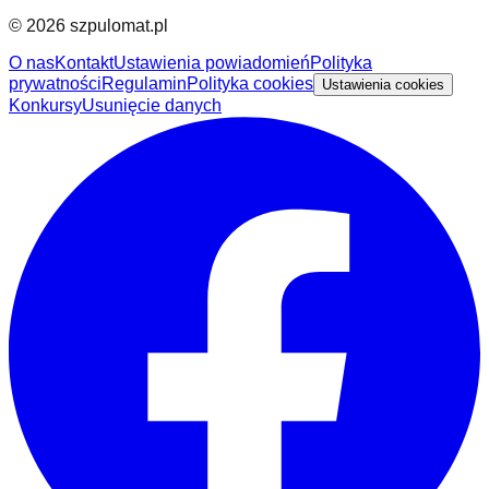
©
2026
szpulomat.pl
O nas
Kontakt
Ustawienia powiadomień
Polityka
prywatności
Regulamin
Polityka cookies
Ustawienia cookies
Konkursy
Usunięcie danych