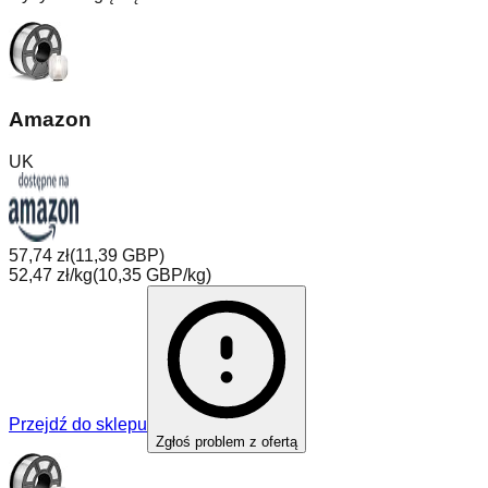
Amazon
UK
57,74 zł
(
11,39 GBP
)
52,47 zł/kg
(
10,35 GBP/kg
)
Przejdź do sklepu
Zgłoś problem z ofertą