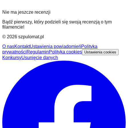
Nie ma jeszcze recenzji
Bądź pierwszy, który podzieli się swoją recenzją o tym
filamencie!
©
2026
szpulomat.pl
O nas
Kontakt
Ustawienia powiadomień
Polityka
prywatności
Regulamin
Polityka cookies
Ustawienia cookies
Konkursy
Usunięcie danych