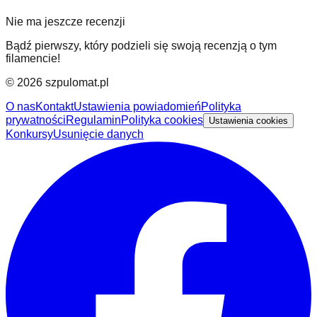
Nie ma jeszcze recenzji
Bądź pierwszy, który podzieli się swoją recenzją o tym
filamencie!
©
2026
szpulomat.pl
O nas
Kontakt
Ustawienia powiadomień
Polityka
prywatności
Regulamin
Polityka cookies
Ustawienia cookies
Konkursy
Usunięcie danych