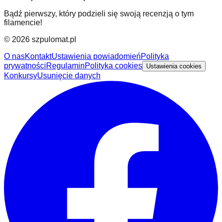
Bądź pierwszy, który podzieli się swoją recenzją o tym
filamencie!
©
2026
szpulomat.pl
O nas
Kontakt
Ustawienia powiadomień
Polityka
prywatności
Regulamin
Polityka cookies
Ustawienia cookies
Konkursy
Usunięcie danych