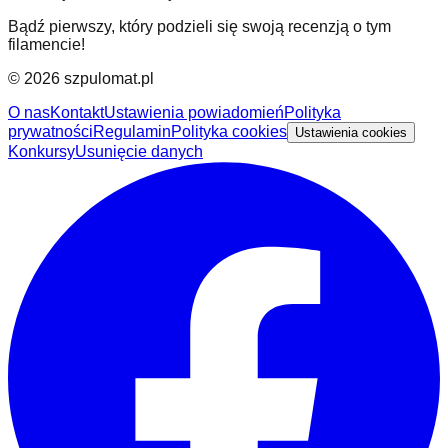
Bądź pierwszy, który podzieli się swoją recenzją o tym
filamencie!
©
2026
szpulomat.pl
O nas
Kontakt
Ustawienia powiadomień
Polityka
prywatności
Regulamin
Polityka cookies
Ustawienia cookies
Konkursy
Usunięcie danych