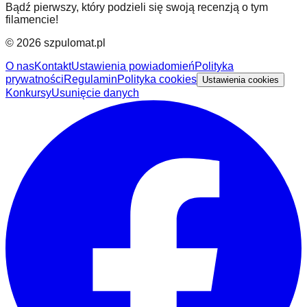
Bądź pierwszy, który podzieli się swoją recenzją o tym
filamencie!
©
2026
szpulomat.pl
O nas
Kontakt
Ustawienia powiadomień
Polityka
prywatności
Regulamin
Polityka cookies
Ustawienia cookies
Konkursy
Usunięcie danych