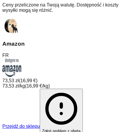
Ceny przeliczone na Twoją walutę. Dostępność i koszty
wysyłki mogą się różnić.
Amazon
FR
73,53 zł
(
16,99 €
)
73,53 zł/kg
(
16,99 €/kg
)
Przejdź do sklepu
Zgłoś problem z ofertą